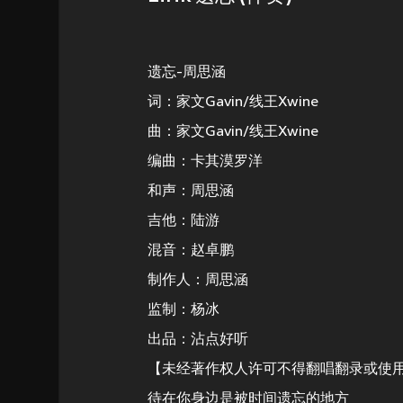
遗忘-周思涵
词：家文Gavin/线王Xwine
曲：家文Gavin/线王Xwine
编曲：卡其漠罗洋
和声：周思涵
吉他：陆游
混音：赵卓鹏
制作人：周思涵
监制：杨冰
出品：沾点好听
【未经著作权人许可不得翻唱翻录或使
待在你身边是被时间遗忘的地方