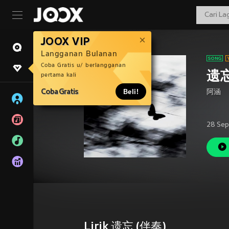
JOOX VIP
Langganan Bulanan
Coba Gratis u/ berlangganan
遗忘
pertama kali
Coba Gratis
Beli!
阿涵
28 Sep
Lirik 遗忘 (伴奏)