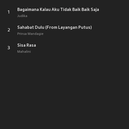
Bagaimana Kalau Aku Tidak Baik Baik Saja
1
Judika
Sahabat Dulu (From Layangan Putus)
2
Prinsa Mandagie
Sisa Rasa
3
Mahalini