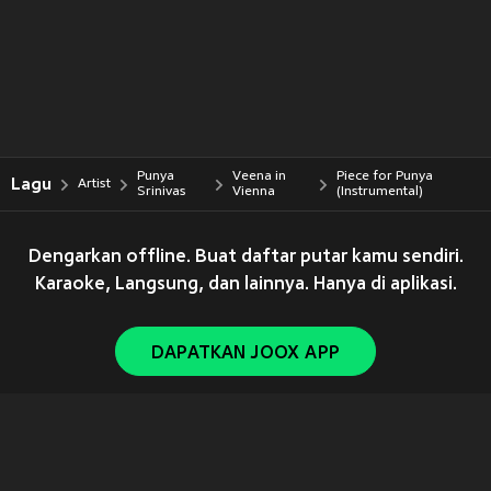
Punya
Veena in
Piece for Punya
Lagu
Artist
Srinivas
Vienna
(Instrumental)
Dengarkan offline. Buat daftar putar kamu sendiri.
Karaoke, Langsung, dan lainnya. Hanya di aplikasi.
DAPATKAN JOOX APP
Copyright © 2011-
2026
Tencent. All Rights Reserved