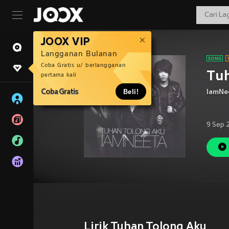
JOOX VIP
Langganan Bulanan
Coba Gratis u/ berlangganan
Tu
pertama kali
Coba Gratis
Beli!
IamNe
9 Sep 
Lirik Tuhan Tolong Aku