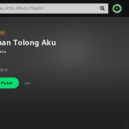
han Tolong Aku
eta
2013
Putar