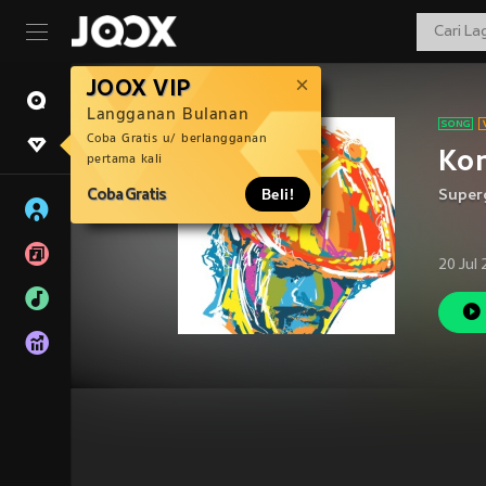
JOOX VIP
Langganan Bulanan
Coba Gratis u/ berlangganan
Kon
pertama kali
Coba Gratis
Beli!
Super
20 Jul