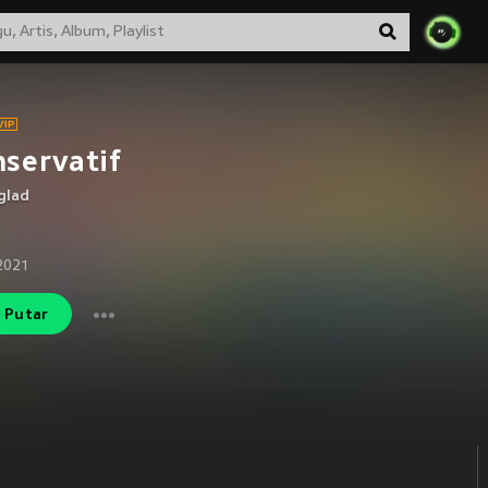
servatif
glad
 2021
Putar