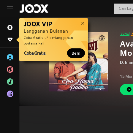
JOOX VIP
Langganan Bulanan
Coba Gratis u/ berlangganan
Av
pertama kali
Mo
Coba Gratis
Beli!
D. Im
15 Mei