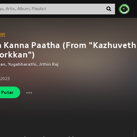
a Kanna Paatha (From "Kazhuveth
orkkan")
man
,
Yugabharathi
,
Jithin Raj
 2023
Putar