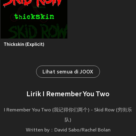
Thickskin (Explicit)
Lihat semua di JOOX
Lirik I Remember You Two
I Remember You Two (我记得你们两个) - Skid Row (穷街乐
队)
Written by：David Sabo/Rachel Bolan