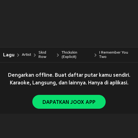
Skid
Thickskin
I Remember You
Lagu
Artist
Row
(Explicit)
Two
Dengarkan offline. Buat daftar putar kamu sendiri.
Karaoke, Langsung, dan lainnya. Hanya di aplikasi.
DAPATKAN JOOX APP
Copyright © 2011-
2026
Tencent. All Rights Reserved