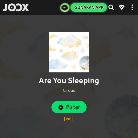
GUNAKAN APP
Are You Sleeping
Cirqus
Putar