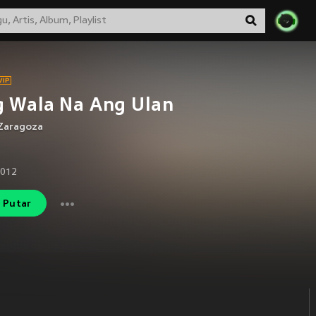
 Wala Na Ang Ulan
 Zaragoza
2012
Putar