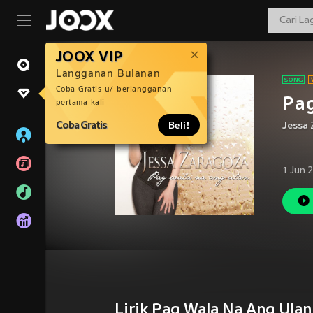
JOOX VIP
Langganan Bulanan
Coba Gratis u/ berlangganan
Pag
pertama kali
Coba Gratis
Beli!
Jessa
1 Jun 
Lirik Pag Wala Na Ang Ulan