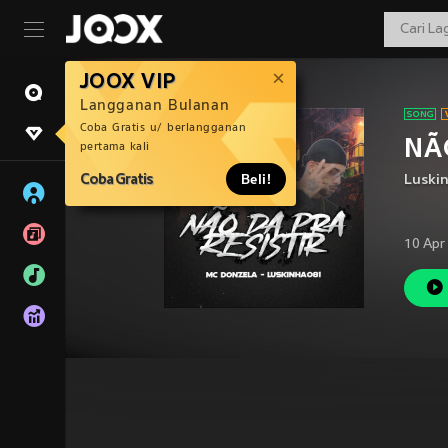
JOOX VIP
Langganan Bulanan
Coba Gratis u/ berlangganan
NÃO
pertama kali
Coba Gratis
Beli!
Luski
10 Apr