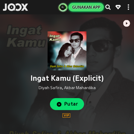
GUNAKAN APP
Ingat Kamu (Explicit)
Diyah Safira
,
Akbar Mahardika
Putar