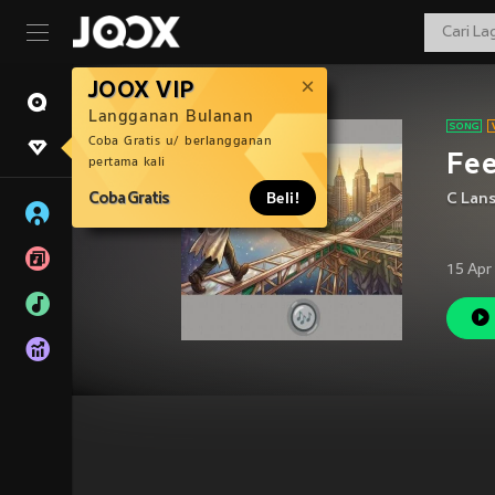
JOOX VIP
Langganan Bulanan
Coba Gratis u/ berlangganan
Fee
pertama kali
Coba Gratis
Beli!
C Lans
15 Apr