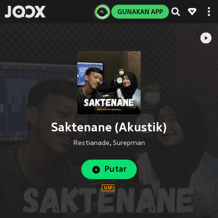
GUNAKAN APP
Saktenane (Akustik)
Restianade
,
Surepman
Putar