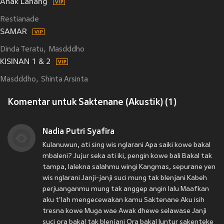
Anak Lanang
Restianade
SAMAR
Dinda Teratu
Masdddho
KISINAN 1 & 2
Masdddho
Shinta Arsinta
Komentar untuk Saktenane (Akustik) (1)
Nadia Putri Syafira
Kulanuwun, ati sing wis nglarani Apa saiki kowe bakal
mbaleni? Jujur seka ati iki, pengin kowe bali Bakal tak
tampa, lalekna salahmu wingi Kangmas, sepurane yen
wis nglarani Janji-janji suci mung tak blenjani Kabeh
perjuanganmu mung tak anggep angin lalu Maafkan
aku t'lah mengecewakan kamu Saktenane Aku isih
tresna kowe Muga wae Awak dhewe selawase Janji
suci ora bakal tak blenjani Ora bakal luntur sakenteke