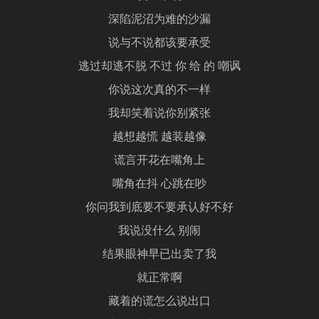
深陷泥沼为难的沙漏
说与不说都该要承受
逃过却逃不脱 不过 你 给 的 嘲讽
你说这次真的不一样
我却笑着说你别紧张
越想越慌 越装越像
谎言开花在嘴角上
嘴角在抖 心跳在吵
你问我到底要不要承认好不好
我说没什么 别闹
结果眼神早已出卖了我
就正常啊
藏着的谎怎么说出口