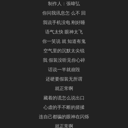
制作人：張暐弘
你问我讯息怎 么不 回
我说手机没电 刚好睡
语气太快 眼神太飞
你一笑说 就 知道有鬼
空气里的沉默太尖锐
我 假装没听见你心碎
话说一半就崩毁
还硬要假装无所谓
就正常啊
藏着的谎怎么说出口
心虚的手不断的搓揉
连自己都骗的眼神在闪烁
就正常啊