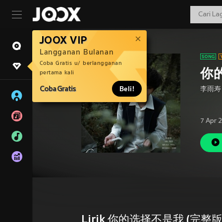
JOOX VIP
Langganan Bulanan
Coba Gratis u/ berlangganan
你
pertama kali
Coba Gratis
Beli!
李雨寿
7 Apr 
Lirik 你的选择不是我 (完整版