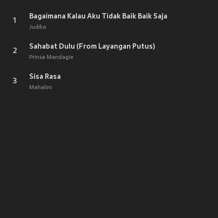
Bagaimana Kalau Aku Tidak Baik Baik Saja
1
Judika
Sahabat Dulu (From Layangan Putus)
2
Prinsa Mandagie
Sisa Rasa
3
Mahalini