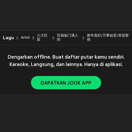
八大巨
百福临门满人
新年真好/万事如意/恭贺新
Lagu
Artist
星
间
禧
Dengarkan offline. Buat daftar putar kamu sendiri.
Karaoke, Langsung, dan lainnya. Hanya di aplikasi.
DAPATKAN JOOX APP
Copyright © 2011-
2026
Tencent. All Rights Reserved