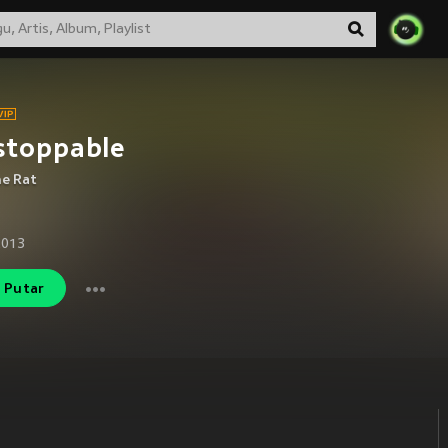
stoppable
he Rat
2013
Putar