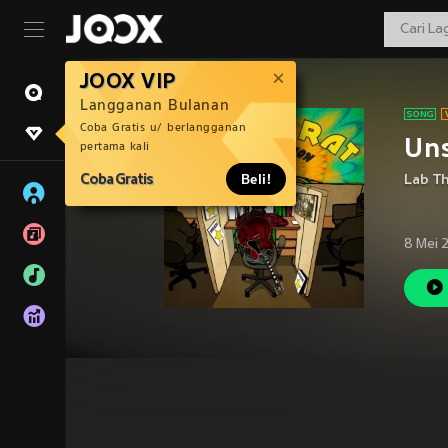
JOOX VIP
Langganan Bulanan
Coba Gratis u/ berlangganan
Un
pertama kali
Coba Gratis
Beli!
Lab T
8 Mei 