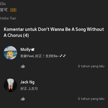
Ella
皆可
Hebe Tian
Komentar untuk Don’t Wanna Be A Song Without
A Chorus (4)
Molly🕊
歌劇feel, 好正！支持Ella~💕💕
6 tahun yang lalu
Jack Ng
好正 上左引
6 tahun yang lalu