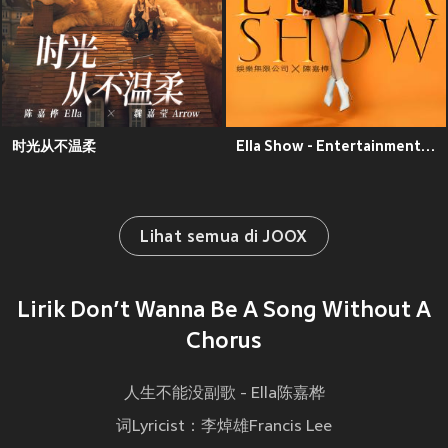
时光从不温柔
Ella Show - Entertainment Unlimited Company
Lihat semua di JOOX
Lirik Don’t Wanna Be A Song Without A
Chorus
人生不能没副歌 - Ella陈嘉桦
词Lyricist：李焯雄Francis Lee