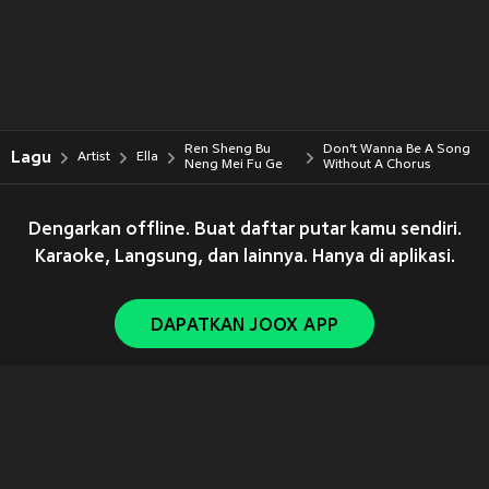
Ren Sheng Bu
Don’t Wanna Be A Song
Lagu
Artist
Ella
Neng Mei Fu Ge
Without A Chorus
Dengarkan offline. Buat daftar putar kamu sendiri.
Karaoke, Langsung, dan lainnya. Hanya di aplikasi.
DAPATKAN JOOX APP
Copyright © 2011-
2026
Tencent. All Rights Reserved