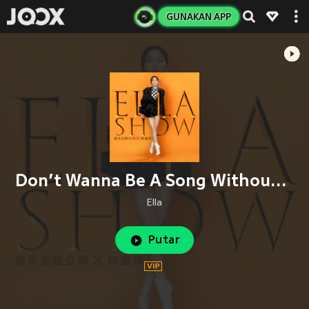
GUNAKAN APP
Don’t Wanna Be A Song Without A Chorus
Ella
Putar