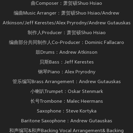
曲Composer：萧贺硕Shuo Hsiao
编曲Music Arranger：萧贺硕Shuo Hsiao/Andrew
Atkinson/Jeff Kerestes/Alex Pryrodny/Andrew Gutauskas
制作人Producer：萧贺硕Shuo Hsiao
编曲部分共同制作人Co-Producer：Dominic Fallacaro
鼓Drums：Andrew Atkinson
贝斯Bass：Jeff Kerestes
钢琴Piano：Alex Pryrodny
管乐编写Brass Arrangement：Andrew Gutauskas
小喇叭Trumpet：Oskar Stenmark
长号Trombone：Malec Heermans
Saxophone：Steve Kortyka
Baritone Saxophone：Andrew Gutauskas
和声编写&和声Backing Vocal Arrangement& Backing