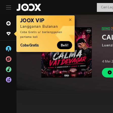
JOOX VIP
Langganan Bulanan
Coba Gratis u/ berlangganan
CA
pertama kali
Coba Gratis
Beli!
Luanz
4 Mei 