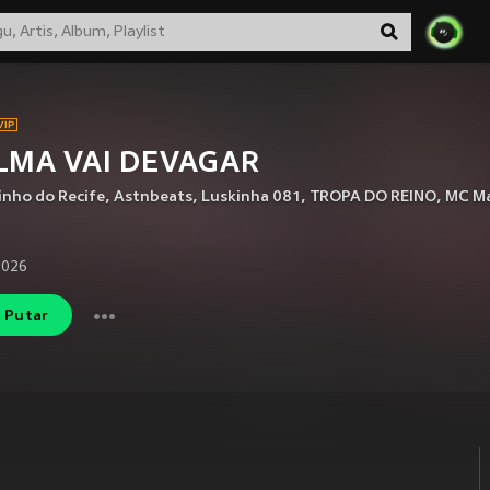
LMA VAI DEVAGAR
inho do Recife
,
Astnbeats
,
Luskinha 081
,
TROPA DO REINO
,
MC M
2026
Putar