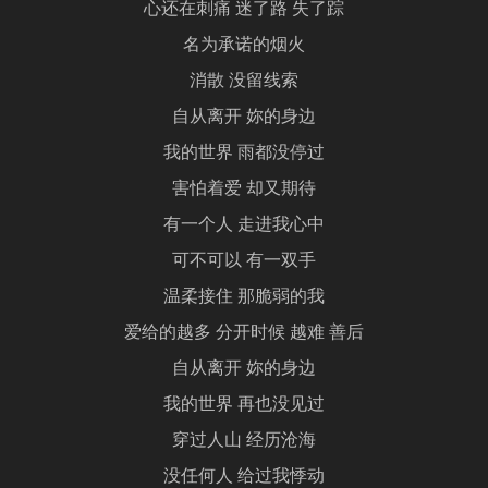
心还在刺痛 迷了路 失了踪
名为承诺的烟火
消散 没留线索
自从离开 妳的身边
我的世界 雨都没停过
害怕着爱 却又期待
有一个人 走进我心中
可不可以 有一双手
温柔接住 那脆弱的我
爱给的越多 分开时候 越难 善后
自从离开 妳的身边
我的世界 再也没见过
穿过人山 经历沧海
没任何人 给过我悸动