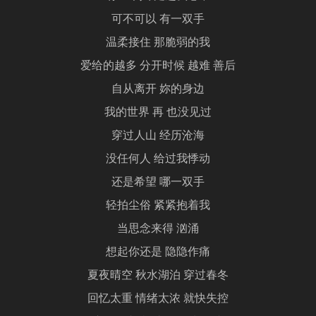
可不可以 有一双手
温柔接住 那脆弱的我
爱给的越多 分开时候 越难 善后
自从离开 妳的身边
我的世界 再 也没见过
穿过人山 经历沧海
没任何人 给过我悸动
还是希望 哪一双手
轻拍尘俗 紧紧抱着我
当思念来得 汹涌
想起你还是 隐隐作痛
夏夜晴空 秋水湖泊 穿过春冬
回忆太重 情绪太浓 就快失控