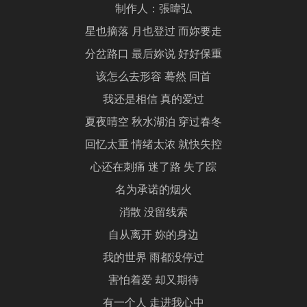
制作人：張暐弘
星也摘落 月也登过 而妳要走
分岔路口 最后妳说 好好保重
该怎么去形容 蓦然 回首
我还是相信 真的爱过
夏夜晴空 秋水湖泊 穿过春冬
回忆太重 情绪太浓 就快失控
心还在刺痛 迷了路 失了踪
名为承诺的烟火
消散 没留线索
自从离开 妳的身边
我的世界 雨都没停过
害怕着爱 却又期待
有一个人 走进我心中