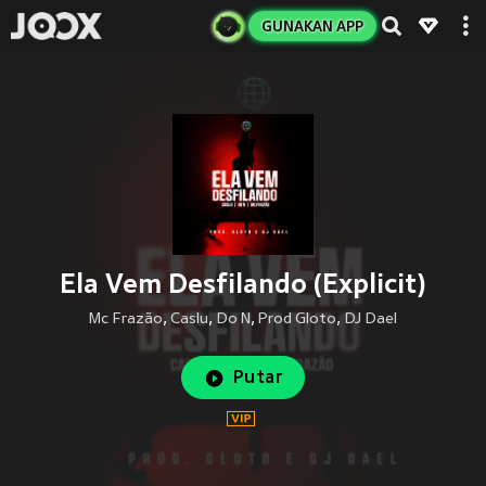
GUNAKAN APP
Ela Vem Desfilando (Explicit)
Mc Frazão
,
Caslu
,
Do N
,
Prod Gloto
,
DJ Dael
Putar