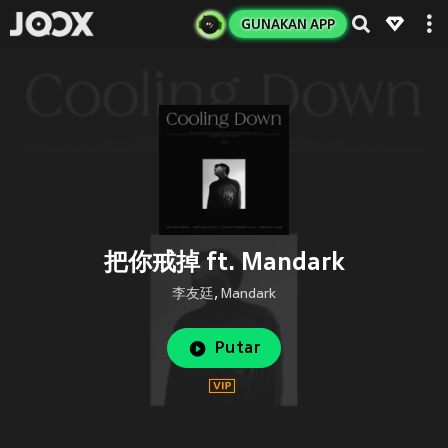
GUNAKAN APP
把你戒掉 ft. Mandark
李友廷
,
Mandark
Putar