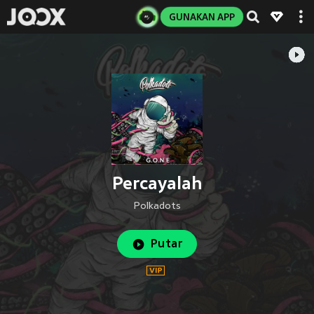
GUNAKAN APP
Percayalah
Polkadots
Putar