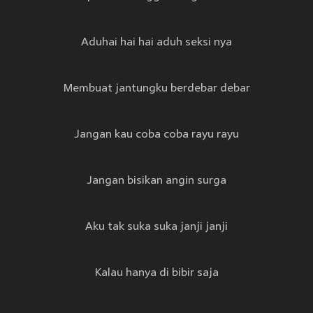
Aduhai hai hai aduh seksi nya
Membuat jantungku berdebar debar
Jangan kau coba coba rayu rayu
Jangan bisikan angin surga
Aku tak suka suka janji janji
Kalau hanya di bibir saja