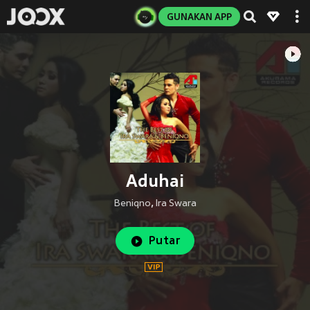
GUNAKAN APP
Aduhai
Beniqno
,
Ira Swara
Putar