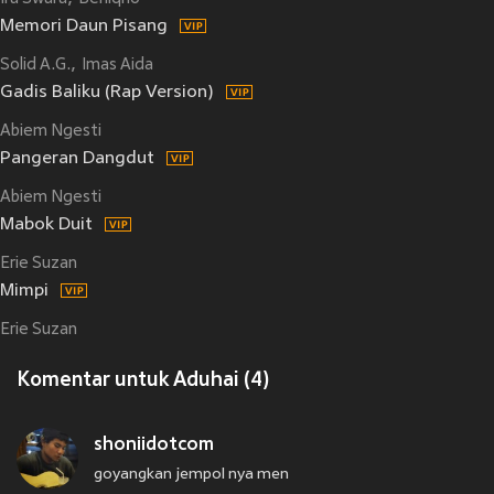
Memori Daun Pisang
Solid A.G.
Imas Aida
Gadis Baliku (Rap Version)
Abiem Ngesti
Pangeran Dangdut
Abiem Ngesti
Mabok Duit
Erie Suzan
Mimpi
Erie Suzan
Komentar untuk Aduhai (4)
shoniidotcom
goyangkan jempol nya men