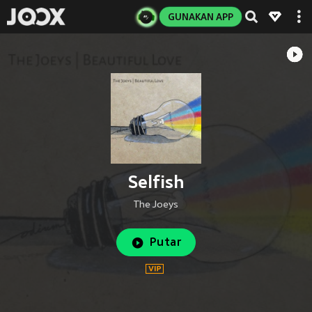
GUNAKAN APP
Selfish
The Joeys
Putar