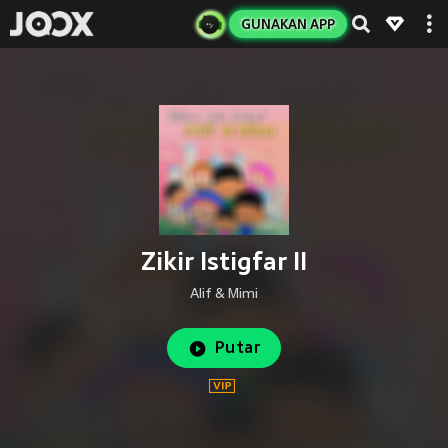
GUNAKAN APP
Zikir Istigfar II
Alif & Mimi
Putar