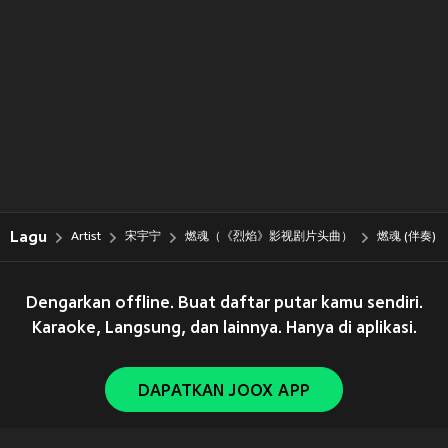
Lagu
Artist
宋宇宁
燃魂（《烈焰》影视剧片头曲）
燃魂 (伴奏)
Dengarkan offline. Buat daftar putar kamu sendiri.
Karaoke, Langsung, dan lainnya. Hanya di aplikasi.
DAPATKAN JOOX APP