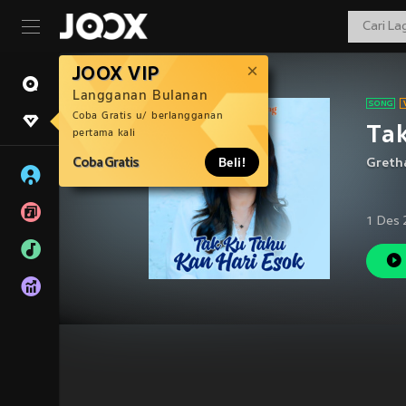
JOOX VIP
Langganan Bulanan
Coba Gratis u/ berlangganan
Tak
pertama kali
Coba Gratis
Beli!
Greth
1 Des 