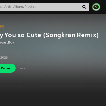
 You so Cute (Songkran Remix)
heartBoy
 2026
Putar