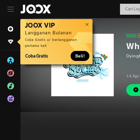
JOOX VIP
Langganan Bulanan
Coba Gratis u/ berlangganan
Why
pertama kali
Coba Gratis
Beli!
Dying
14 Apr