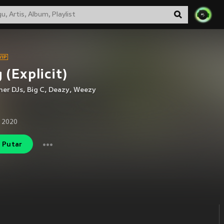
 (Explicit)
ner DJs
,
Big C
,
Deazy
,
Weezy
 2020
Putar