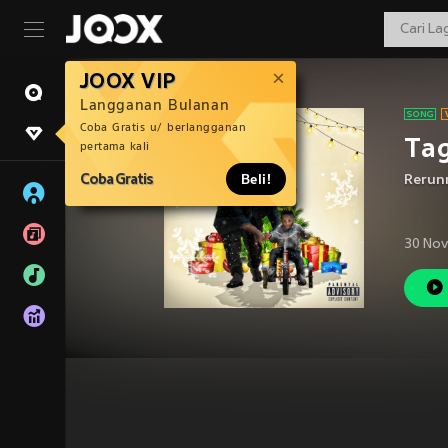
JOOX VIP
Langganan Bulanan
Coba Gratis u/ berlangganan
Tag
pertama kali
Coba Gratis
Beli!
Rerun
30 Nov