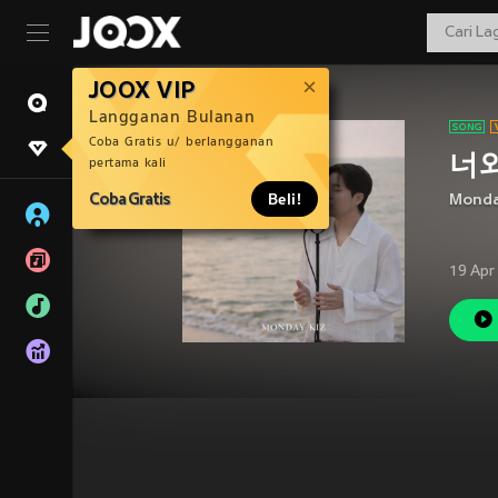
JOOX VIP
Langganan Bulanan
Coba Gratis u/ berlangganan
너와
pertama kali
Coba Gratis
Beli!
Monda
19 Apr