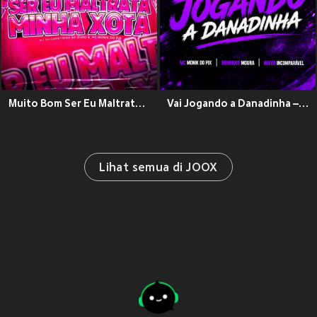
Muito Bom Ser Eu Maltrata Minha Xota (Explicit)
Vai Jogando a Danadinha – MC Monik do Pix, Henrique Moura & DJ Wiver Incomparável (Explicit)
Lihat semua di JOOX