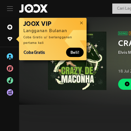
JOOX VIP
Langganan Bulanan
Coba Gratis u/ berlangganan
CR
pertama kali
Coba Gratis
Beli!
Elvis
18 Jul