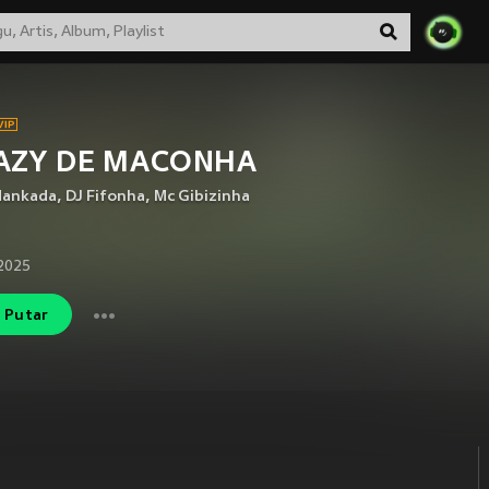
AZY DE MACONHA
 Mankada
,
DJ Fifonha
,
Mc Gibizinha
 2025
Putar