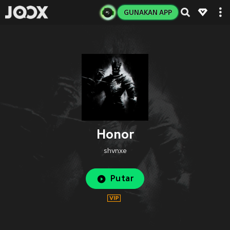
GUNAKAN APP
Honor
shvnxe
Putar