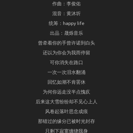
作曲：李俊佑
混音：黄沐圻
统筹：happy life
出品：晟烁音乐
曾牵着你的手曾许诺到白头
还以为你会为我而停留
可你消失在路口
一次一次泪水翻涌
回忆如潮不肯罢休
为何你远走没半点愧疚
后来这大雪纷纷却不见心上人
风卷起落叶思念成痕
那错过的缘分已被时光封存
只剩下寂寞缠绕我身