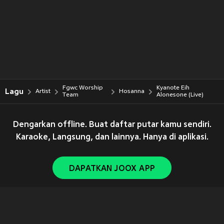
Fgwc Worship
Kyanote Eih
Lagu
Artist
Hosanna
Team
Alonesone (Live)
Dengarkan offline. Buat daftar putar kamu sendiri.
Karaoke, Langsung, dan lainnya. Hanya di aplikasi.
DAPATKAN JOOX APP
Copyright © 2011-
2026
Tencent. All Rights Reserved