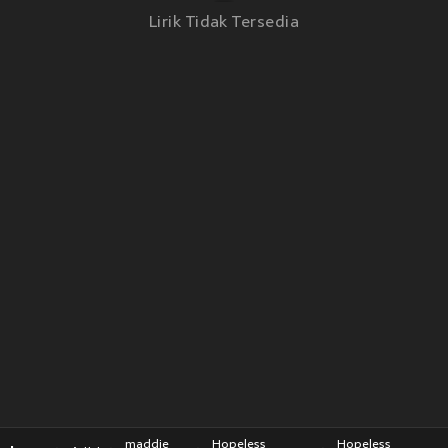
Lirik Tidak Tersedia
maddie
Hopeless
Hopeless