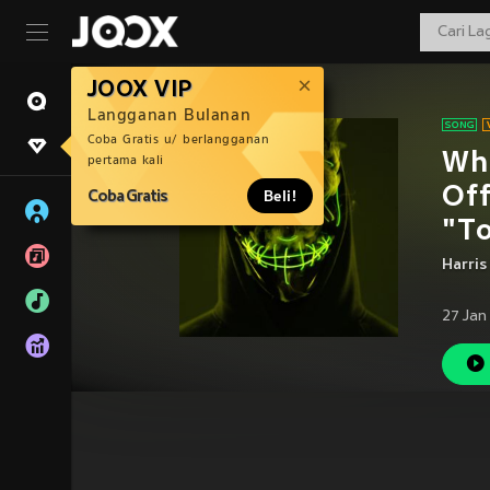
JOOX VIP
Langganan Bulanan
Coba Gratis u/ berlangganan
Whi
pertama kali
Off
Coba Gratis
Beli!
"To
Harris
27 Jan