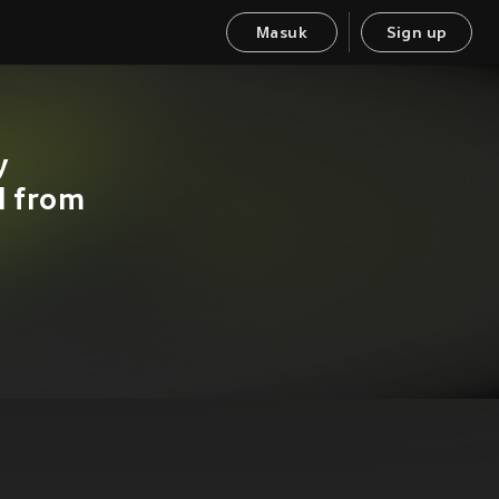
Masuk
Sign up
y
l from