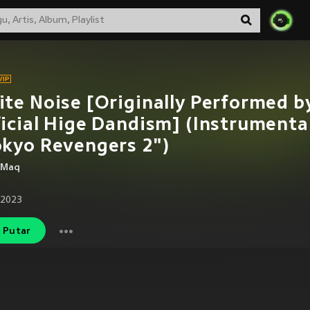
te Noise [Originally Performed b
icial Hige Dandism] (Instrumenta
kyo Revengers 2")
 Maq
 2023
Putar