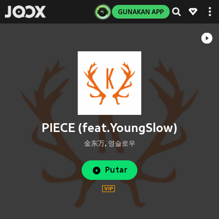
GUNAKAN APP
PIECE (feat.YoungSlow)
金东万
,
영슬로우
Putar