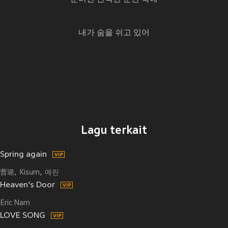
내가 숨을 쉬고 있어
Lagu terkait
Spring again
曹璐
Kisum
예린
Heaven’s Door
Eric Nam
LOVE SONG