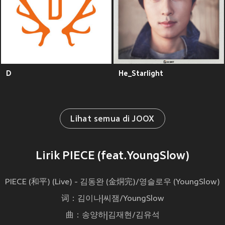
D
He_Starlight
Lihat semua di JOOX
Lirik PIECE (feat.YoungSlow)
PIECE (和平) (Live) - 김동완 (金烔完)/영슬로우 (YoungSlow)
词：김이나|씨잼/YoungSlow
曲：송양하|김재현/김유석