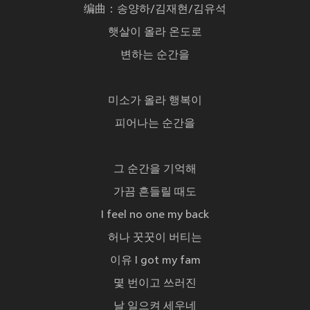
编曲：송양하/김재현/김유석
햇살이 올라 온도로
변하는 순간을
미소가 올라 행복이
피어나는 순간을
그 순간을 기억해
가끔 흔들릴 때도
I feel no one my back
허나 꿋꿋이 버티는
이유 I got my fam
몇 번이고 쓰러진
날 일으켜 세우네