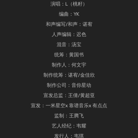
演唱：L（桃籽）
编曲：YK
和声编写/和声：谌宥
人声编辑：迟色
混音：汤宝
统筹：黄国书
制作人：何文宇
制作统筹：谌宥/金佳欣
制作公司：音你星动
宣发总监：王倩/黄超亚
宣发：一米星空x 靠谱音乐x 有点点
监制：王腾飞
艺人经纪：韦耀
发行人：韦琪