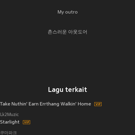
My outro
촌스러운 아웃도어
Lagu terkait
Take Nuthin' Earn Errthang Walkin' Home
Lk2Muzic
Starlight
쿠마파크