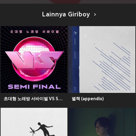
Lainnya Giriboy
초대형 노래방 서바이벌 VS SEMI FINAL (King of Karaoke: VS SEMI FINAL)
별책 (appendix)