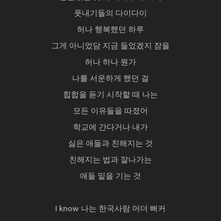
풋내기들의 다이다이
허나 행복했던 하루
그게 아니었담 지금 들었겠지 잠을
허나 하나 뭔가
나를 서운하게 했던 걸
힙합을 듣기 시작할 때 나는
모든 이유들을 따졌어
학교에 간다거나 내가
싫은 애들과 친해지는 것
친해지는 법과 잘나가는
애들 밑을 기는 것
I know 나는 한국사람 머더 뻐커