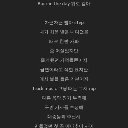
Back in the day 뒤로 감아
차근차근 밟아 step
내가 처음 발을 내디뎠을
때로 한번 가봐
좀 어설펐지만
즐거웠던 기억들뿐이지
금연이라고 적힌 표지판
에서 불을 들은 기분이지
Truck music 고딩 때는 그저 rap
다른 음악 뭔가 부족해
구린 가사들 수정해
대중들과 주선해
만들었던 첫 곡 아마추어 사이