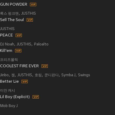
GUN POWDER
록스 펑크맨
JUSTHIS
Sell The Soul
JUSTHIS
PEACE
DJ Noah
JUSTHIS
Paloalto
Kill’em
프리즈몰릭
COOLEST FIRE EVER
Jinbo
젬
JUSTHIS
호림
쿤디판다
Symba J
Swings
Better Lie
이안 캐시
Lil Boy (Explicit)
Mob Boy J