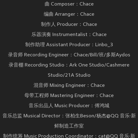
曲 Composer：Chace
编曲 Arranger：Chace
制作人 Producer：Chace
乐器演奏 Instrumentalist：Chace
制作助理 Assistant Producer：Linbo_3
录音师 Recording Engineer：Chace/Bill/班/多斯Aydos
录音棚 Recording Studio：Ark One Studio/Cashmere
Studio/21A Studio
混音师 Mixing Engineer：Chace
母带工程师 Mastering Engineer：Chace
音乐出品人 Music Producer：傅鸿城
音乐总监 Musical Director：张柏生Beson/杨杰@QQ 音乐·新
鲜制造工作室
制作统筹 Music Production Coordinator：cat@QQ 音乐·新