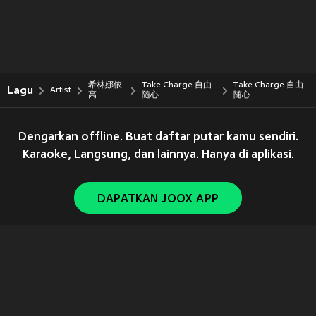
希林娜依
Take Charge 自由
Take Charge 自由
Lagu
Artist
高
随心
随心
Dengarkan offline. Buat daftar putar kamu sendiri.
Karaoke, Langsung, dan lainnya. Hanya di aplikasi.
DAPATKAN JOOX APP
Copyright © 2011-
2026
Tencent. All Rights Reserved