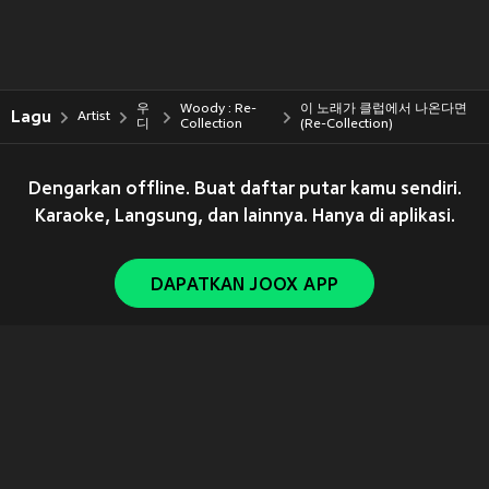
우
Woody : Re-
이 노래가 클럽에서 나온다면
Lagu
Artist
디
Collection
(Re-Collection)
Dengarkan offline. Buat daftar putar kamu sendiri.
Karaoke, Langsung, dan lainnya. Hanya di aplikasi.
DAPATKAN JOOX APP
Copyright © 2011-
2026
Tencent. All Rights Reserved