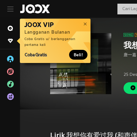
JOOX VIP
Langganan Bulanan
Coba Gratis u/ berlangganan
我
pertama kali
Coba Gratis
Beli!
唐一嘉
25 Des
Lirik 我想你有爱过我 (和声伴