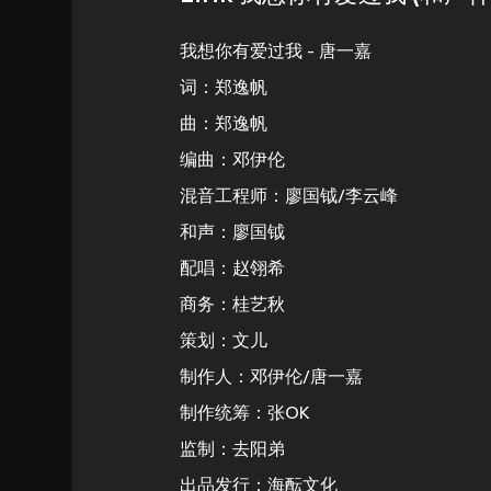
我想你有爱过我 - 唐一嘉
词：郑逸帆
曲：郑逸帆
编曲：邓伊伦
混音工程师：廖国钺/李云峰
和声：廖国钺
配唱：赵翎希
商务：桂艺秋
策划：文儿
制作人：邓伊伦/唐一嘉
制作统筹：张OK
监制：去阳弟
出品发行：海酝文化