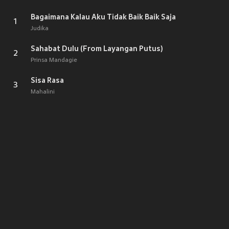
Bagaimana Kalau Aku Tidak Baik Baik Saja
1
Judika
Sahabat Dulu (From Layangan Putus)
2
Prinsa Mandagie
Sisa Rasa
3
Mahalini