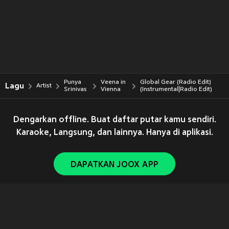
Punya
Veena in
Global Gear (Radio Edit)
Lagu
Artist
Srinivas
Vienna
(Instrumental|Radio Edit)
Dengarkan offline. Buat daftar putar kamu sendiri.
Karaoke, Langsung, dan lainnya. Hanya di aplikasi.
DAPATKAN JOOX APP
Copyright © 2011-
2026
Tencent. All Rights Reserved