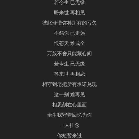
若今生 已无缘
盼来世 再相见
彼此珍惜弥补所有的亏欠
不怨你 已走远
恨苍天 难成全
万般不舍只能藏心间
若今生 已无缘
等来世 再相恋
相守到老把所有承诺兑现
这一别 难再见
相思刻在心里面
余生我守着回忆为你
一人挂念
你短暂来过