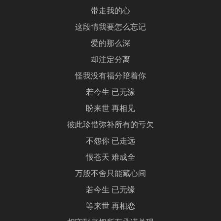
带走我的心
这段情我要怎么忘记
爱的那么深
却注定分离
怪我没有福分陪着你
若今生 已无缘
盼来世 再相见
彼此珍惜弥补所有的亏欠
不怨你 已走远
恨苍天 难成全
万般不舍只能藏心间
若今生 已无缘
等来世 再相恋