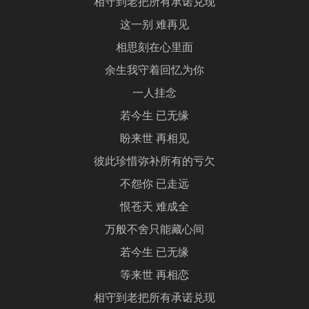
相守到老把所有承诺兑现
这一别 难再见
相思刻在心里面
余生我守着回忆为你
一人挂念
若今生 已无缘
盼来世 再相见
彼此珍惜弥补所有的亏欠
不怨你 已走远
恨苍天 难成全
万般不舍只能藏心间
若今生 已无缘
等来世 再相恋
相守到老把所有承诺兑现