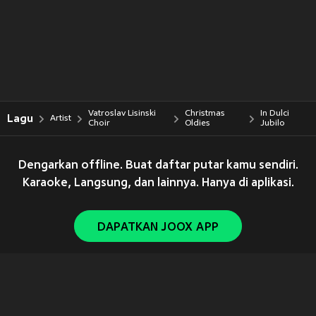
Vatroslav Lisinski
Christmas
In Dulci
Lagu
Artist
Choir
Oldies
Jubilo
Dengarkan offline. Buat daftar putar kamu sendiri.
Karaoke, Langsung, dan lainnya. Hanya di aplikasi.
DAPATKAN JOOX APP
Copyright © 2011-
2026
Tencent. All Rights Reserved