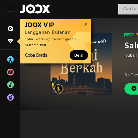
JOOX VIP
Langganan Bulanan
Coba Gratis u/ berlangganan
Sal
pertama kali
Coba Gratis
Beli!
Kubur
31 Okt