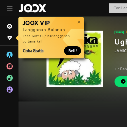
JOOX VIP
Langganan Bulanan
Coba Gratis u/ berlangganan
Ugh
pertama kali
Coba Gratis
Beli!
JAMI
17 Feb