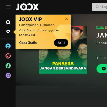
JOOX VIP
Langganan Bulanan
Coba Gratis u/ berlangganan
JA
pertama kali
Coba Gratis
Beli!
Panbe
13 Jun