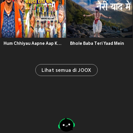
Hum Chhiyau Aapne Aap Kon Bachaitau Tora Baap
Bhole Baba Teri Yaad Mein
Lihat semua di JOOX